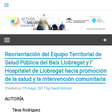
Skip
to
content
Granada. 25 y 26 de mayo, 2017. Escuela Andaluza de Salud
Pública
Reorientación del Equipo Territorial de
Salud Pública del Baix Llobregat y l’
Hospitalet de Llobregat hacia promoción
C
de la salud y la intervención comunitaria
Posted on
19 mayo, 2017
by
David Gomez
AUTORÍA
Tània Rodríguez