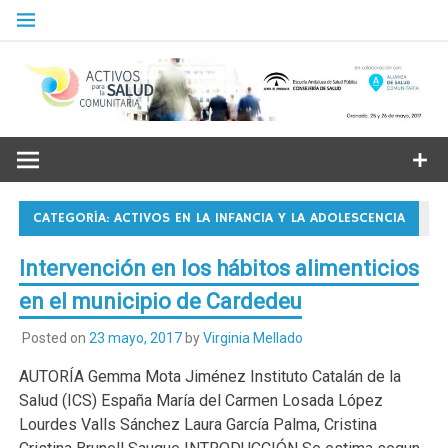
Skip
to
content
Granada. 25 y 26 de mayo, 2017. Escuela Andaluza de Salud
Pública
CATEGORÍA: ACTIVOS EN LA INFANCIA Y LA ADOLESCENCIA
Intervención en los hábitos alimenticios
en el municipio de Cardedeu
C
Posted on
23 mayo, 2017
by
Virginia Mellado
AUTORÍA Gemma Mota Jiménez Instituto Catalán de la
Salud (ICS) España María del Carmen Losada López
Lourdes Valls Sánchez Laura García Palma, Cristina