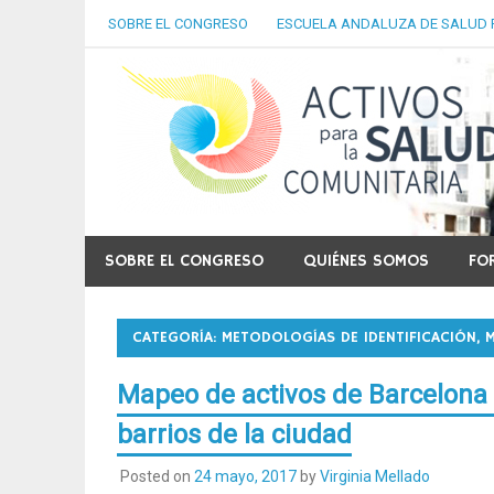
Skip
SOBRE EL CONGRESO
ESCUELA ANDALUZA DE SALUD 
to
content
Granada. 25 y 26 de mayo, 2017. Escuela Andaluza
SOBRE EL CONGRESO
QUIÉNES SOMOS
FO
CATEGORÍA: METODOLOGÍAS DE IDENTIFICACIÓN, 
Mapeo de activos de Barcelona S
barrios de la ciudad
Posted on
24 mayo, 2017
by
Virginia Mellado