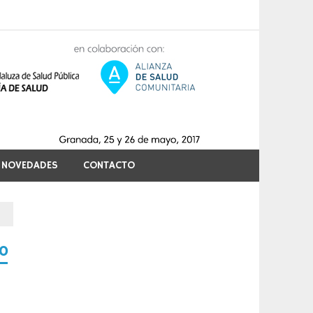
Congres
Activos
para la
Salud
NOVEDADES
CONTACTO
Comunit
o